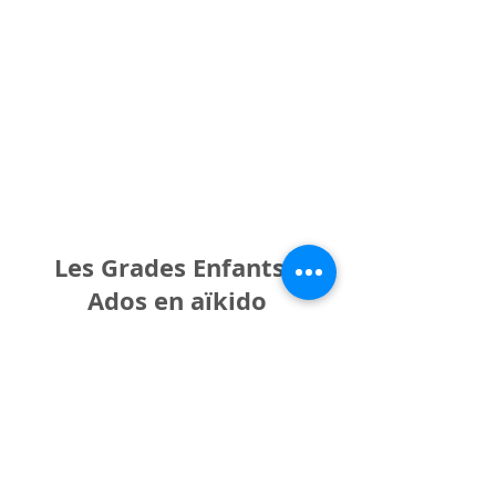
Les Grades Enfants /
Ados en aïkido
La progression est régulière chaque année avec des
grades attribués au sein du club par les enseignants.
La participation à des stages leur permet de
découvrir et partager avec d'autres jeunes de leur
âge : visitez notre page "stages".